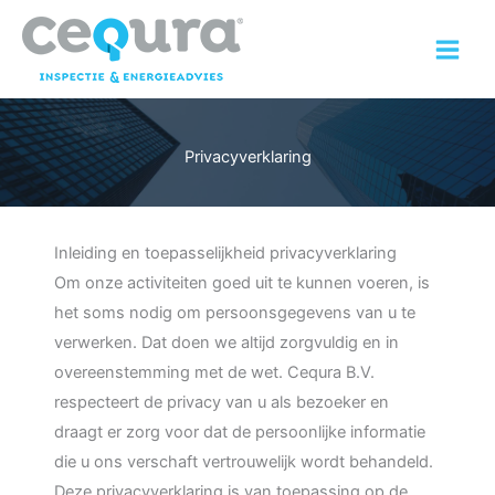
Ga
naar
de
inhoud
Privacyverklaring
Inleiding en toepasselijkheid privacyverklaring
Om onze activiteiten goed uit te kunnen voeren, is
het soms nodig om persoonsgegevens van u te
verwerken. Dat doen we altijd zorgvuldig en in
overeenstemming met de wet. Cequra B.V.
respecteert de privacy van u als bezoeker en
draagt er zorg voor dat de persoonlijke informatie
die u ons verschaft vertrouwelijk wordt behandeld.
Deze privacyverklaring is van toepassing op de